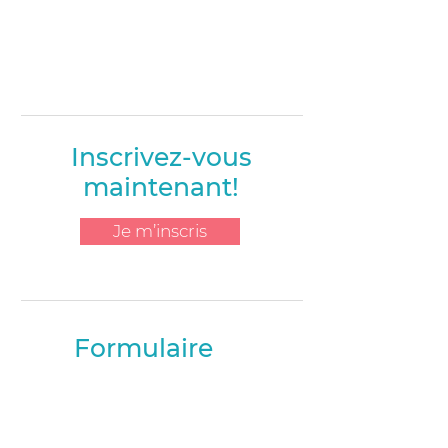
G5C 3S3
418-296-6428
Inscrivez-vous
maintenant!
Je m’inscris
Formulaire
de contact
Prénom